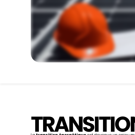
TRANSITIO
La
transition énergétique
est devenue un enjeu maj