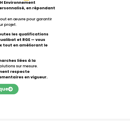
FRH Environnement
ersonnalisé, en répondant
tout en œuvre pour garantir
r projet.
outes les qualifications
ualibat et RGE — vous
 tout en améliorant le
arches liées à la
olutions sur mesure.
ment respecte
mentaires en vigueur.
ique