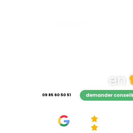
accueil
No
en
demander conseil
09 85 60 50 51
4,9/5