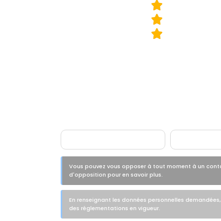
Gratuite et sans engagement
Demandez une étude é
Vous pouvez vous opposer à tout moment à un contact
d'opposition pour en savoir plus.
En renseignant les données personnelles demandées, v
des réglementations en vigueur.