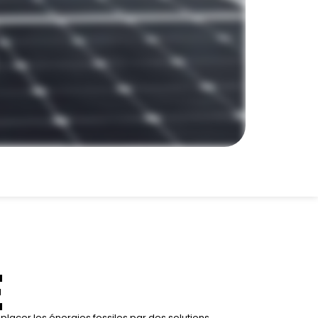
E
lacer les énergies fossiles par des solutions