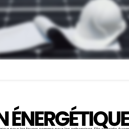
N ÉNERGÉTIQU
eur pour les foyers comme pour les entreprises. Elle consiste à remp