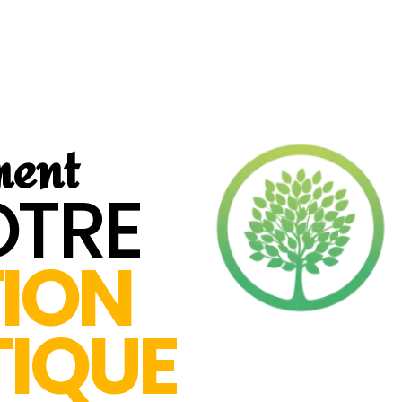
ment
OTRE
TION
TIQUE