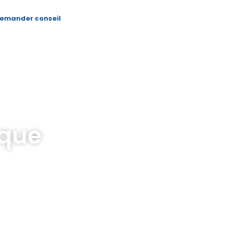
emander conseil
ique