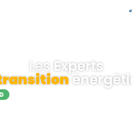
d
tre entreprise
Blog
contactez-nous
Les
Experts
transition
énergét