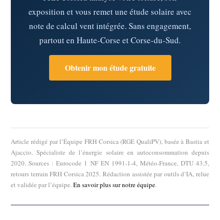
exposition et vous remet une étude solaire avec
note de calcul vent intégrée. Sans engagement,
partout en Haute-Corse et Corse-du-Sud.
Obtenir mon étude gratuite
Article rédigé par l’Équipe FRH Corsica (RGE QualiPV), basée à Bastia et
Ajaccio. Spécialiste de l’énergie solaire en autoconsommation depuis
2020. Sources : Eurocode 1 NF EN 1991-1-4, Météo-France, DTU 43.5,
retours terrain FRH Corsica 2025. Rédaction assistée par outils d’IA, relue
et validée par l’équipe.
En savoir plus sur notre équipe
.