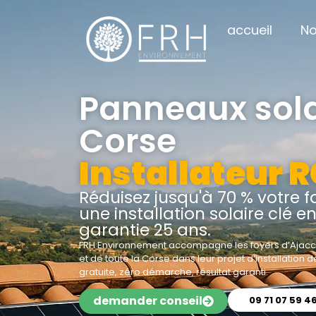
accueil
No
Panneaux sola
Corse
Installateur 
Réduisez jusqu'à 70 % votre f
une installation solaire clé en
garantie 25 ans.
FRH Environnement accompagne les foyers d’Ajacci
et de toute la Corse dans leur projet d’installation
gratuite, zéro démarche, résultat garanti.
demander conseil
09 71 07 59 4