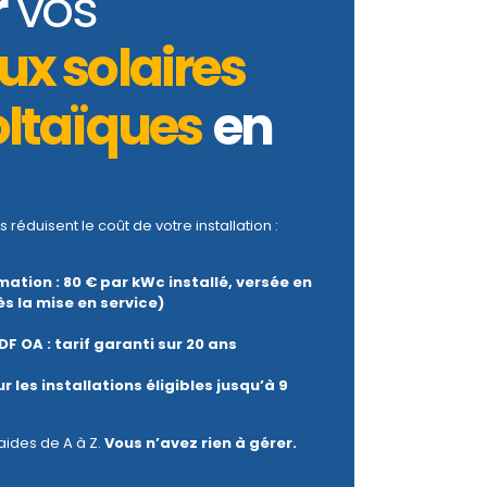
r
vos
x solaires
ltaïques
en
s réduisent le coût de votre installation :
ation : 80 € par kWc installé, versée en
ès la mise en service)
DF OA : tarif garanti sur 20 ans
r les installations éligibles jusqu’à 9
aides de A à Z.
Vous n’avez rien à gérer.