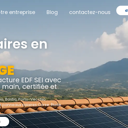
d
tre entreprise
Blog
contactez-nous
ires en
RGE
acture EDF SEI avec
 main, certifiée et
o, Bastia, Porto-Vecchio
 de panneaux solaires Corse. Étude
6