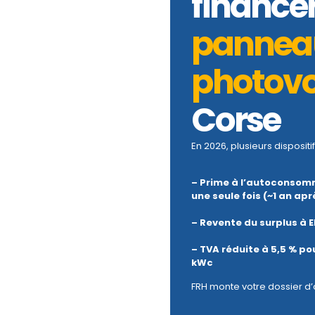
finance
panneau
photovo
Corse
En 2026, plusieurs dispositif
– Prime à l’autoconsomm
une seule fois (~1 an apr
– Revente du surplus à E
– TVA réduite à 5,5 % pou
kWc
FRH monte votre dossier d’