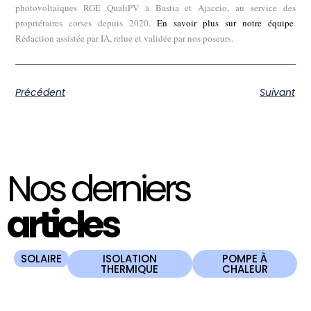
photovoltaïques RGE QualiPV à Bastia et Ajaccio, au service des
propriétaires corses depuis 2020.
En savoir plus sur notre équipe
.
Rédaction assistée par IA, relue et validée par nos poseurs.
Précédent
Suivant
Nos derniers
articles
SOLAIRE
ISOLATION
POMPE À
THERMIQUE
CHALEUR