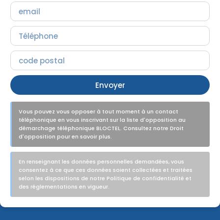
Envoyer
Vous pouvez vous opposer à tout moment à un contact
téléphonique en vous inscrivant sur la liste d'opposition au
démarchage téléphonique BLOCTEL. Consultez notre Droit
d'opposition pour en savoir plus.
En renseignant les données personnelles demandées, vous
consentez à ce que ces données soient collectées et traitées
selon les dispositions de notre Politique de confidentialité et
des réglementations en vigueur.