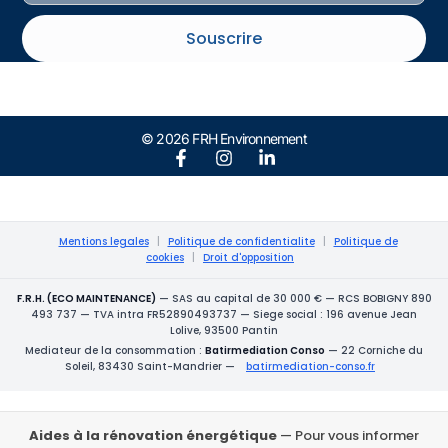
Souscrire
© 2026 FRH Environnement
Mentions legales
|
Politique de confidentialite
|
Politique de
cookies
|
Droit d'opposition
F.R.H. (ECO MAINTENANCE)
— SAS au capital de 30 000 € — RCS BOBIGNY 890
493 737 — TVA intra FR52890493737 — Siege social : 196 avenue Jean
Lolive, 93500 Pantin
Mediateur de la consommation :
Batirmediation Conso
— 22 Corniche du
Soleil, 83430 Saint-Mandrier —
batirmediation-conso.fr
Aides à la rénovation énergétique
— Pour vous informer