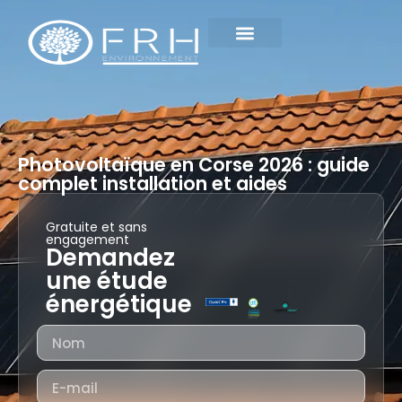
contactez-nous
Notre entreprise
Photovoltaïque en Corse 2026 : guide
complet installation et aides
Gratuite et sans
engagement
Demandez
une étude
énergétique